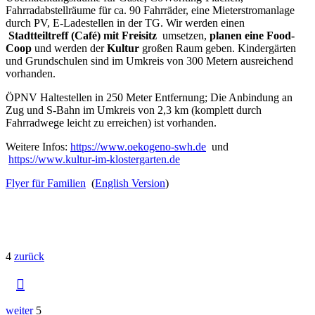
Fahrradabstellräume für ca. 90 Fahrräder, eine Mieterstromanlage
durch PV, E-Ladestellen in der TG. Wir werden einen
Stadtteiltreff (Café) mit Freisitz
umsetzen,
planen eine Food-
Coop
und werden der
Kultur
großen Raum geben. Kindergärten
und Grundschulen sind im Umkreis von 300 Metern ausreichend
vorhanden.
ÖPNV Haltestellen in 250 Meter Entfernung; Die Anbindung an
Zug und S-Bahn im Umkreis von 2,3 km (komplett durch
Fahrradwege leicht zu erreichen) ist vorhanden.
Weitere Infos:
https://www.oekogeno-swh.de
und
https://www.kultur-im-klostergarten.de
Flyer für Familien
(
English Version
)
4
zurück

weiter
5