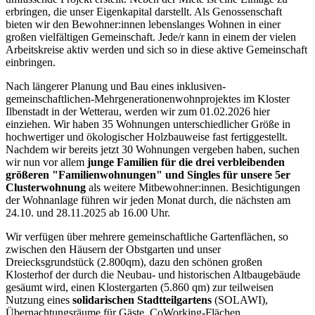
erbringen, die unser Eigenkapital darstellt. Als Genossenschaft
bieten wir den Bewohner:innen lebenslanges Wohnen in einer
großen vielfältigen Gemeinschaft. Jede/r kann in einem der vielen
Arbeitskreise aktiv werden und sich so in diese aktive Gemeinschaft
einbringen.
Nach längerer Planung und Bau eines inklusiven-
gemeinschaftlichen-Mehrgenerationenwohnprojektes im Kloster
Ilbenstadt in der Wetterau, werden wir zum 01.02.2026 hier
einziehen. Wir haben 35 Wohnungen unterschiedlicher Größe in
hochwertiger und ökologischer Holzbauweise fast fertiggestellt.
Nachdem wir bereits jetzt 30 Wohnungen vergeben haben, suchen
wir nun vor allem
junge Familien für die drei verbleibenden
größeren "Familienwohnungen" und Singles für unsere 5er
Clusterwohnung
als weitere Mitbewohner:innen. Besichtigungen
der Wohnanlage führen wir jeden Monat durch, die nächsten am
24.10. und 28.11.2025 ab 16.00 Uhr.
Wir verfügen über mehrere gemeinschaftliche Gartenflächen, so
zwischen den Häusern der Obstgarten und unser
Dreiecksgrundstück (2.800qm), dazu den schönen großen
Klosterhof der durch die Neubau- und historischen Altbaugebäude
gesäumt wird, einen Klostergarten (5.860 qm) zur teilweisen
Nutzung eines
solidarischen Stadtteilgartens
(SOLAWI),
Übernachtungsräume für Gäste, CoWorking-Flächen,