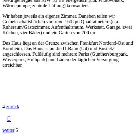
Niedrigenergiehaus KfW 55 EE energetisch (u.a. Photovoltaik,
Wärmepumpe, zentrale Lüftung) kernsaniert.
Wir haben jeweils ein eigenes Zimmer. Daneben teilen wir
Gemeinschaftsflächen von rund 160 qm Quadratmetern (u.a.
Ruheraum/Gästezimmer, Aufenthaltsraum, Werkstatt, Garage, zwei
Küchen, vier Bäder) und ein Garten von 700 qm.
Das Haus liegt an der Grenze zwischen Frankfurt Nordend-Ost und
Bornheim. Das Haus ist an die U-Bahn (U4) und Busnetz
angeschlossen. Fußläufig sind mehrere Parks (Günthersburgpark,
Wasserpark, Huthpark) und Läden der täglichen Versorgung
erreichbar.
4
zurück

weiter
5